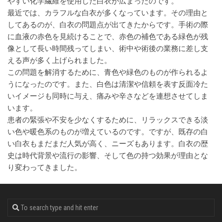
やすい化学繊維を使用した白衣が広まったのです。
最近では、カラフルな白衣が多くなっています。その理由と
してあるのが、白衣の問題点が出てきたからです。手術の際
に血液の赤色を見続けることで、赤色の補色である緑色が残
像として長い時間残ってしまい、術中や術後の業務に差し支
える声が多く上げられました。
この問題を解消するために、青色や緑色のものが作られるよ
うになったのです。また、白色は清潔や信頼を表す反面冷た
いイメージも同時に与え、痛みや辛さなどを連想させてしま
います。
患者の緊張や不安を少なくするために、リラックスできる淡
い色や暖色系のものが増えているのです。ですが、既存の白
い白衣もまだまだ人気が高く、ニーズもあります。白衣の歴
史は時代背景や流行の影響、そして色の持つ効果が理由とな
り変わってきました。