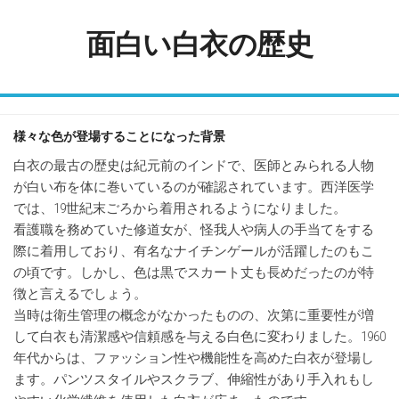
Skip
to
面白い白衣の歴史
content
様々な色が登場することになった背景
白衣の最古の歴史は紀元前のインドで、医師とみられる人物
が白い布を体に巻いているのが確認されています。西洋医学
では、19世紀末ごろから着用されるようになりました。
看護職を務めていた修道女が、怪我人や病人の手当てをする
際に着用しており、有名なナイチンゲールが活躍したのもこ
の頃です。しかし、色は黒でスカート丈も長めだったのが特
徴と言えるでしょう。
当時は衛生管理の概念がなかったものの、次第に重要性が増
して白衣も清潔感や信頼感を与える白色に変わりました。1960
年代からは、ファッション性や機能性を高めた白衣が登場し
ます。パンツスタイルやスクラブ、伸縮性があり手入れもし